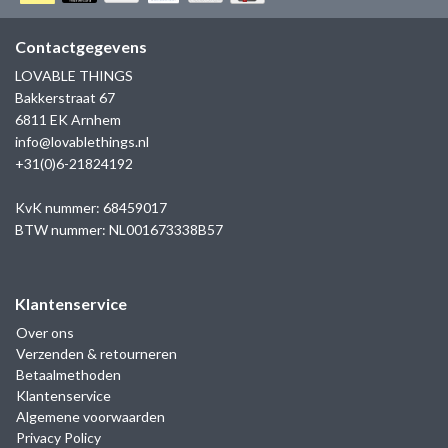
GOLD
SANJOYA
SER INTREPIDA | SS25
CADEAU MAN
BLOG
Contactgegevens
HORLOGE
GNOES
LOVABLE THINGS
CADEAUTJES TOT € 50
Bakkerstraat 67
SALE
YMALA
6811 EK Arnhem
CADEAUTJES TOT € 100
info@lovablethings.nl
REBEL & ROSE
+31(0)6-21824192
CADEAUTJES VANAF € 100
SILK | SALE
KvK nummer: 68459017
BTW nummer: NL001673338B57
JOSH
Klantenservice
KARMA
Over ons
Verzenden & retourneren
CAMPS & CAMPS
Betaalmethoden
Klantenservice
BERNICE
Algemene voorwaarden
Privacy Policy