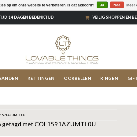
kies op om onze website te verbeteren. Is dat akkoord?
Ja
Nee
Meer 
TIJD 14 DAGEN BEDENKTIJD
VEILIG SHOPPEN EN B
BANDEN
KETTINGEN
OORBELLEN
RINGEN
GIF
1591AZUMTL0U
n getagd met COL1591AZUMTL0U