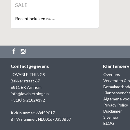
SALE
Recent bekeken
Wissen
Contactgegevens
Klantenserv
LOVABLE THINGS
Over ons
Verzenden & r
Bakkerstraat 67
Betaalmethod
6811 EK Arnhem
Klantenservic
info@lovablethings.nl
Algemene voo
+31(0)6-21824192
Privacy Policy
Disclaimer
KvK nummer: 68459017
Sitemap
BTW nummer: NL001673338B57
BLOG