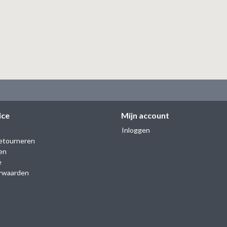
ice
Mijn account
Inloggen
etourneren
en
e
rwaarden