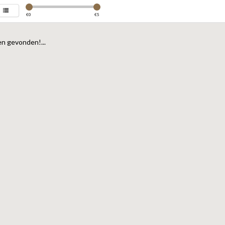
€
0
€
5
n gevonden!...