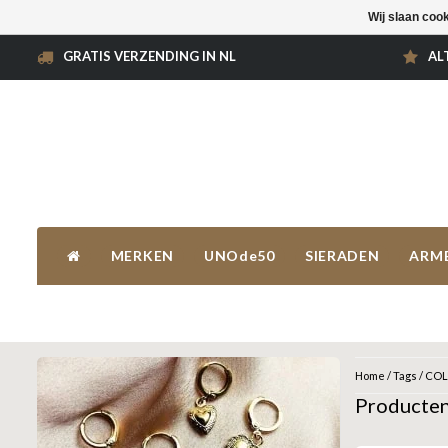
Wij slaan coo
GRATIS VERZENDING IN NL
AL
MERKEN
UNOde50
SIERADEN
ARM
Home
/
Tags
/
COL
Producte