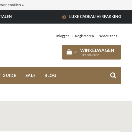
over cookies »
ETALEN
LUXE CADEAU VERPAKKING
Inloggen
|
Registreren
Nederlands
WINKELWAGEN
0
Producten
T GUIDE
SALE
BLOG