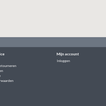
ice
Mijn account
Inloggen
etourneren
en
e
rwaarden