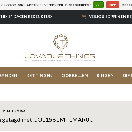
kies op om onze website te verbeteren. Is dat akkoord?
Ja
Nee
Meer 
TIJD 14 DAGEN BEDENKTIJD
VEILIG SHOPPEN EN B
BANDEN
KETTINGEN
OORBELLEN
RINGEN
GIF
1581MTLMAR0U
n getagd met COL1581MTLMAR0U