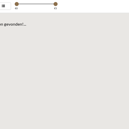
€
0
€
5
n gevonden!...