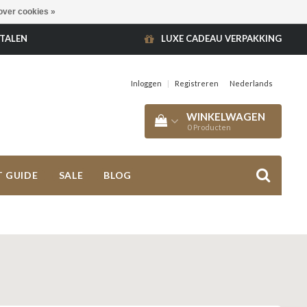
over cookies »
ETALEN
LUXE CADEAU VERPAKKING
Inloggen
|
Registreren
Nederlands
WINKELWAGEN
0
Producten
T GUIDE
SALE
BLOG