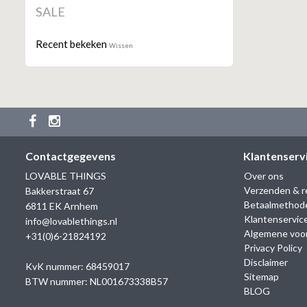
SALE
Recent bekeken
Wissen
Contactgegevens
Klantenserv
LOVABLE THINGS
Over ons
Verzenden & r
Bakkerstraat 67
Betaalmethod
6811 EK Arnhem
Klantenservic
info@lovablethings.nl
Algemene voo
+31(0)6-21824192
Privacy Policy
Disclaimer
KvK nummer: 68459017
Sitemap
BTW nummer: NL001673338B57
BLOG