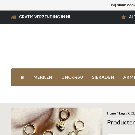
Wij slaan coo
GRATIS VERZENDING IN NL
AL
MERKEN
UNOde50
SIERADEN
ARM
Home
/
Tags
/
COL
Producte