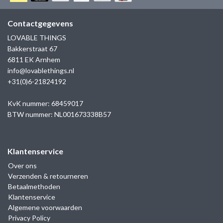
GOLD
SANJOYA
SER INTREPIDA | SS25
CADEAU MAN
BLOG
Contactgegevens
HORLOGE
GNOES
LOVABLE THINGS
CADEAUTJES TOT € 50
Bakkerstraat 67
SALE
YMALA
6811 EK Arnhem
CADEAUTJES TOT € 100
info@lovablethings.nl
REBEL & ROSE
+31(0)6-21824192
CADEAUTJES VANAF € 100
SILK | SALE
KvK nummer: 68459017
BTW nummer: NL001673338B57
JOSH
Klantenservice
KARMA
Over ons
Verzenden & retourneren
CAMPS & CAMPS
Betaalmethoden
Klantenservice
BERNICE
Algemene voorwaarden
Privacy Policy