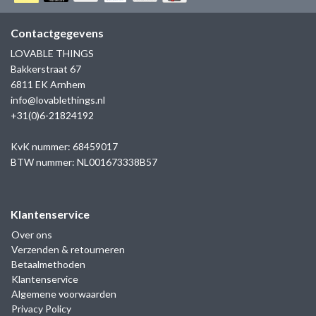
GOLD
SANJOYA
SER INTREPIDA | SS25
CADEAU MAN
BLOG
Contactgegevens
HORLOGE
GNOES
LOVABLE THINGS
CADEAUTJES TOT € 50
Bakkerstraat 67
SALE
YMALA
6811 EK Arnhem
CADEAUTJES TOT € 100
info@lovablethings.nl
REBEL & ROSE
+31(0)6-21824192
CADEAUTJES VANAF € 100
SILK | SALE
KvK nummer: 68459017
BTW nummer: NL001673338B57
JOSH
Klantenservice
KARMA
Over ons
Verzenden & retourneren
CAMPS & CAMPS
Betaalmethoden
Klantenservice
BERNICE
Algemene voorwaarden
Privacy Policy