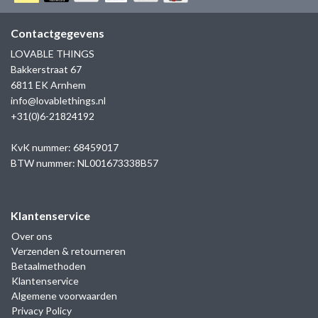
GOLD
SANJOYA
SER INTREPIDA | SS25
CADEAU MAN
BLOG
Contactgegevens
HORLOGE
GNOES
LOVABLE THINGS
CADEAUTJES TOT € 50
Bakkerstraat 67
SALE
YMALA
6811 EK Arnhem
CADEAUTJES TOT € 100
info@lovablethings.nl
REBEL & ROSE
+31(0)6-21824192
CADEAUTJES VANAF € 100
SILK | SALE
KvK nummer: 68459017
BTW nummer: NL001673338B57
JOSH
Klantenservice
KARMA
Over ons
Verzenden & retourneren
CAMPS & CAMPS
Betaalmethoden
Klantenservice
BERNICE
Algemene voorwaarden
Privacy Policy