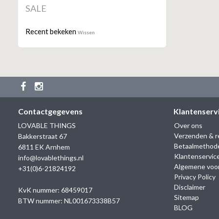
SALE
Recent bekeken
Wissen
Contactgegevens
Klantenserv
LOVABLE THINGS
Over ons
Verzenden & r
Bakkerstraat 67
Betaalmethod
6811 EK Arnhem
Klantenservic
info@lovablethings.nl
Algemene voo
+31(0)6-21824192
Privacy Policy
Disclaimer
KvK nummer: 68459017
Sitemap
BTW nummer: NL001673338B57
BLOG