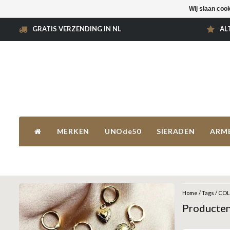
Wij slaan coo
GRATIS VERZENDING IN NL
AL
MERKEN
UNOde50
SIERADEN
ARM
Home
/
Tags
/
COL
Producte