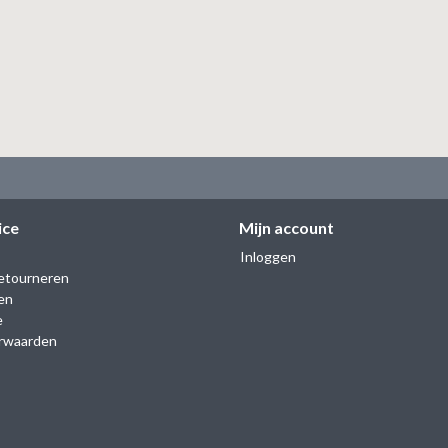
ice
Mijn account
Inloggen
etourneren
en
e
rwaarden