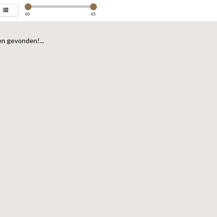
€
0
€
5
n gevonden!...