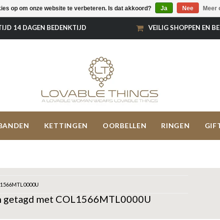
kies op om onze website te verbeteren. Is dat akkoord?
Ja
Nee
Meer 
TIJD 14 DAGEN BEDENKTIJD
VEILIG SHOPPEN EN B
BANDEN
KETTINGEN
OORBELLEN
RINGEN
GIF
1566MTL0000U
n getagd met COL1566MTL0000U