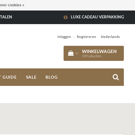
over cookies »
ETALEN
LUXE CADEAU VERPAKKING
Inloggen
|
Registreren
Nederlands
WINKELWAGEN
0
Producten
T GUIDE
SALE
BLOG