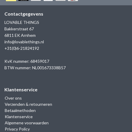
GOLD
SANJOYA
SER INTREPIDA | SS25
CADEAU MAN
BLOG
Contactgegevens
HORLOGE
GNOES
LOVABLE THINGS
CADEAUTJES TOT € 50
Bakkerstraat 67
SALE
YMALA
6811 EK Arnhem
CADEAUTJES TOT € 100
info@lovablethings.nl
REBEL & ROSE
+31(0)6-21824192
CADEAUTJES VANAF € 100
SILK | SALE
KvK nummer: 68459017
BTW nummer: NL001673338B57
JOSH
Klantenservice
KARMA
Over ons
Verzenden & retourneren
CAMPS & CAMPS
Betaalmethoden
Klantenservice
BERNICE
Algemene voorwaarden
Privacy Policy