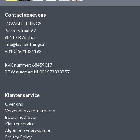
GOLD
SANJOYA
SER INTREPIDA | SS25
CADEAU MAN
BLOG
Contactgegevens
HORLOGE
GNOES
LOVABLE THINGS
CADEAUTJES TOT € 50
Bakkerstraat 67
SALE
YMALA
6811 EK Arnhem
CADEAUTJES TOT € 100
info@lovablethings.nl
REBEL & ROSE
+31(0)6-21824192
CADEAUTJES VANAF € 100
SILK | SALE
KvK nummer: 68459017
BTW nummer: NL001673338B57
JOSH
Klantenservice
KARMA
Over ons
Verzenden & retourneren
CAMPS & CAMPS
Betaalmethoden
Klantenservice
BERNICE
Algemene voorwaarden
Privacy Policy