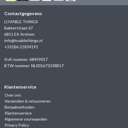
GOLD
SANJOYA
SER INTREPIDA | SS25
CADEAU MAN
BLOG
Contactgegevens
HORLOGE
GNOES
LOVABLE THINGS
CADEAUTJES TOT € 50
Bakkerstraat 67
SALE
YMALA
6811 EK Arnhem
CADEAUTJES TOT € 100
info@lovablethings.nl
REBEL & ROSE
+31(0)6-21824192
CADEAUTJES VANAF € 100
SILK | SALE
KvK nummer: 68459017
BTW nummer: NL001673338B57
JOSH
Klantenservice
KARMA
Over ons
Verzenden & retourneren
CAMPS & CAMPS
Betaalmethoden
Klantenservice
BERNICE
Algemene voorwaarden
Privacy Policy