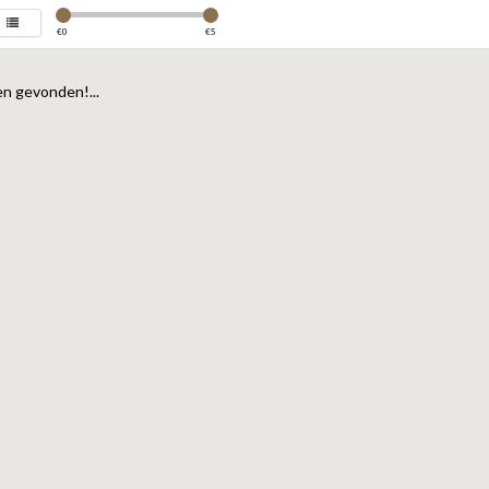
€
0
€
5
n gevonden!...