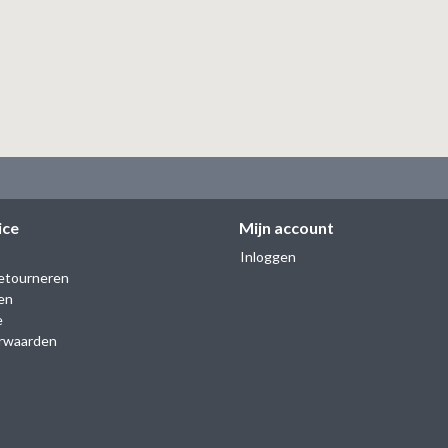
ice
Mijn account
Inloggen
etourneren
en
e
rwaarden