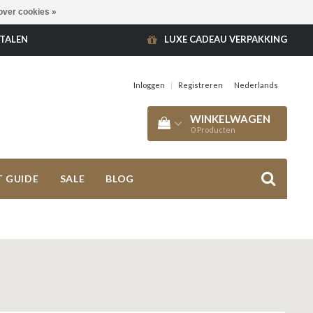
over cookies »
ETALEN
LUXE CADEAU VERPAKKING
Inloggen
|
Registreren
Nederlands
WINKELWAGEN
0
Producten
T GUIDE
SALE
BLOG