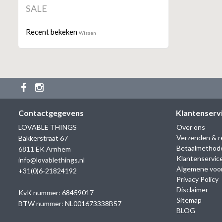
SALE
Recent bekeken
Wissen
Contactgegevens
Klantenserv
LOVABLE THINGS
Over ons
Verzenden & r
Bakkerstraat 67
Betaalmethod
6811 EK Arnhem
Klantenservic
info@lovablethings.nl
Algemene voo
+31(0)6-21824192
Privacy Policy
Disclaimer
KvK nummer: 68459017
Sitemap
BTW nummer: NL001673338B57
BLOG