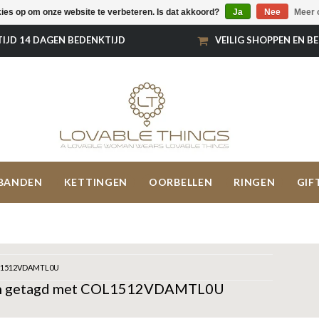
kies op om onze website te verbeteren. Is dat akkoord?
Ja
Nee
Meer 
TIJD 14 DAGEN BEDENKTIJD
VEILIG SHOPPEN EN B
BANDEN
KETTINGEN
OORBELLEN
RINGEN
GIF
1512VDAMTL0U
n getagd met COL1512VDAMTL0U