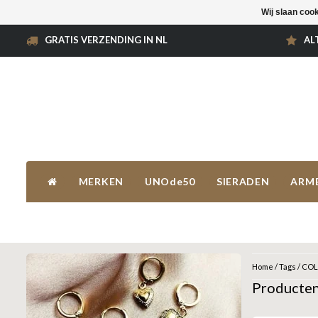
Wij slaan coo
GRATIS VERZENDING IN NL
AL
MERKEN
UNOde50
SIERADEN
ARM
Home
/
Tags
/
COL
Producte