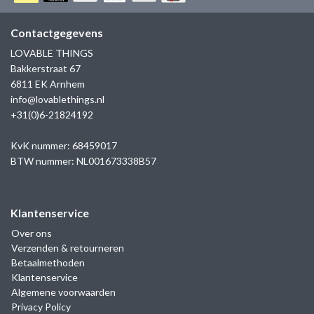
GOLD
SANJOYA
SER INTREPIDA | SS25
CADEAU MAN
BLOG
Contactgegevens
HORLOGE
GNOES
LOVABLE THINGS
CADEAUTJES TOT € 50
Bakkerstraat 67
SALE
YMALA
6811 EK Arnhem
CADEAUTJES TOT € 100
info@lovablethings.nl
REBEL & ROSE
+31(0)6-21824192
CADEAUTJES VANAF € 100
SILK | SALE
KvK nummer: 68459017
BTW nummer: NL001673338B57
JOSH
Klantenservice
KARMA
Over ons
Verzenden & retourneren
CAMPS & CAMPS
Betaalmethoden
Klantenservice
BERNICE
Algemene voorwaarden
Privacy Policy