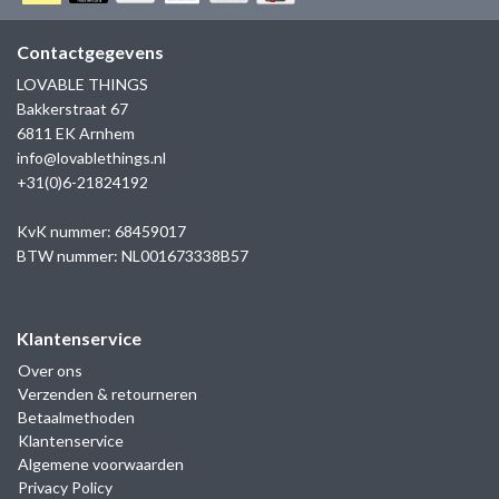
GOLD
SANJOYA
SER INTREPIDA | SS25
CADEAU MAN
BLOG
Contactgegevens
HORLOGE
GNOES
LOVABLE THINGS
CADEAUTJES TOT € 50
Bakkerstraat 67
SALE
YMALA
6811 EK Arnhem
CADEAUTJES TOT € 100
info@lovablethings.nl
REBEL & ROSE
+31(0)6-21824192
CADEAUTJES VANAF € 100
SILK | SALE
KvK nummer: 68459017
BTW nummer: NL001673338B57
JOSH
Klantenservice
KARMA
Over ons
Verzenden & retourneren
CAMPS & CAMPS
Betaalmethoden
Klantenservice
BERNICE
Algemene voorwaarden
Privacy Policy