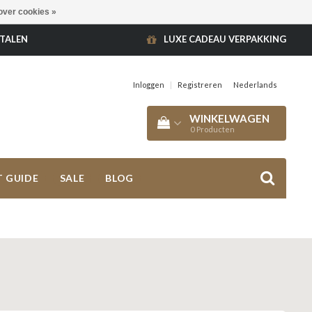
over cookies »
ETALEN
LUXE CADEAU VERPAKKING
Inloggen
|
Registreren
Nederlands
WINKELWAGEN
0
Producten
T GUIDE
SALE
BLOG