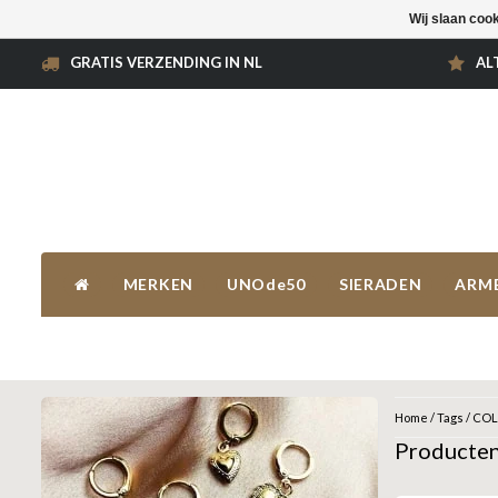
Wij slaan coo
GRATIS VERZENDING IN NL
AL
MERKEN
UNOde50
SIERADEN
ARM
Home
/
Tags
/
COL
Producte