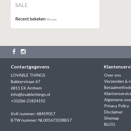
SALE
Recent bekeken
Wissen
Contactgegevens
Klantenserv
LOVABLE THINGS
Over ons
Verzenden & r
Bakkerstraat 67
Betaalmethod
6811 EK Arnhem
Klantenservic
info@lovablethings.nl
Algemene voo
+31(0)6-21824192
Privacy Policy
Disclaimer
KvK nummer: 68459017
Sitemap
BTW nummer: NL001673338B57
BLOG