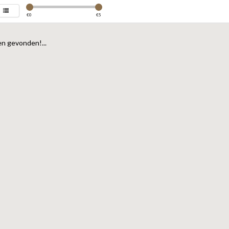
€
0
€
5
n gevonden!...