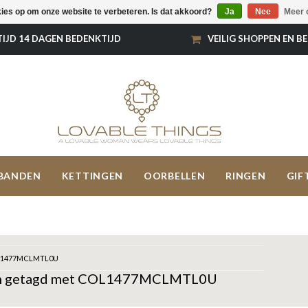
kies op om onze website te verbeteren. Is dat akkoord?
Ja
Nee
Meer 
TIJD 14 DAGEN BEDENKTIJD
VEILIG SHOPPEN EN B
BANDEN
KETTINGEN
OORBELLEN
RINGEN
GIF
1477MCLMTL0U
n getagd met COL1477MCLMTL0U