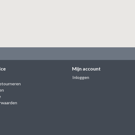
ice
Mijn account
Inloggen
etourneren
en
e
rwaarden