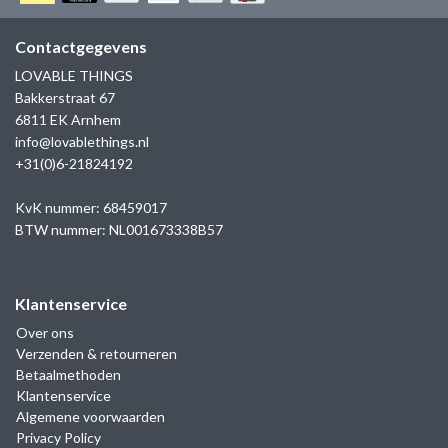
GOLD
SANJOYA
SER INTREPIDA | SS25
CADEAU MAN
BLOG
Contactgegevens
HORLOGE
GNOES
LOVABLE THINGS
CADEAUTJES TOT € 50
Bakkerstraat 67
SALE
YMALA
6811 EK Arnhem
CADEAUTJES TOT € 100
info@lovablethings.nl
REBEL & ROSE
+31(0)6-21824192
CADEAUTJES VANAF € 100
SILK | SALE
KvK nummer: 68459017
BTW nummer: NL001673338B57
JOSH
Klantenservice
KARMA
Over ons
Verzenden & retourneren
CAMPS & CAMPS
Betaalmethoden
Klantenservice
BERNICE
Algemene voorwaarden
Privacy Policy