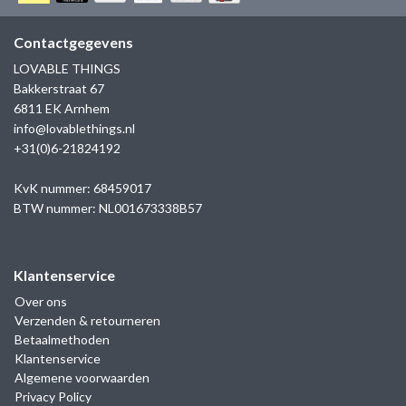
GOLD
SANJOYA
SER INTREPIDA | SS25
CADEAU MAN
BLOG
Contactgegevens
HORLOGE
GNOES
LOVABLE THINGS
CADEAUTJES TOT € 50
Bakkerstraat 67
SALE
YMALA
6811 EK Arnhem
CADEAUTJES TOT € 100
info@lovablethings.nl
REBEL & ROSE
+31(0)6-21824192
CADEAUTJES VANAF € 100
SILK | SALE
KvK nummer: 68459017
BTW nummer: NL001673338B57
JOSH
Klantenservice
KARMA
Over ons
Verzenden & retourneren
CAMPS & CAMPS
Betaalmethoden
Klantenservice
BERNICE
Algemene voorwaarden
Privacy Policy