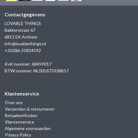
GOLD
SANJOYA
SER INTREPIDA | SS25
CADEAU MAN
BLOG
Contactgegevens
HORLOGE
GNOES
LOVABLE THINGS
CADEAUTJES TOT € 50
Bakkerstraat 67
SALE
YMALA
6811 EK Arnhem
CADEAUTJES TOT € 100
info@lovablethings.nl
REBEL & ROSE
+31(0)6-21824192
CADEAUTJES VANAF € 100
SILK | SALE
KvK nummer: 68459017
BTW nummer: NL001673338B57
JOSH
Klantenservice
KARMA
Over ons
Verzenden & retourneren
CAMPS & CAMPS
Betaalmethoden
Klantenservice
BERNICE
Algemene voorwaarden
Privacy Policy