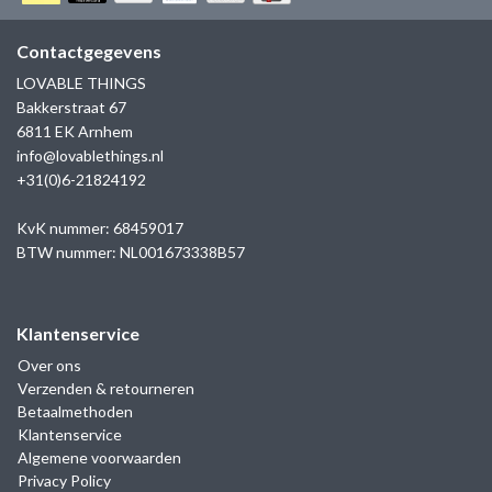
GOLD
SANJOYA
SER INTREPIDA | SS25
CADEAU MAN
BLOG
Contactgegevens
HORLOGE
GNOES
LOVABLE THINGS
CADEAUTJES TOT € 50
Bakkerstraat 67
SALE
YMALA
6811 EK Arnhem
CADEAUTJES TOT € 100
info@lovablethings.nl
REBEL & ROSE
+31(0)6-21824192
CADEAUTJES VANAF € 100
SILK | SALE
KvK nummer: 68459017
BTW nummer: NL001673338B57
JOSH
Klantenservice
KARMA
Over ons
Verzenden & retourneren
CAMPS & CAMPS
Betaalmethoden
Klantenservice
BERNICE
Algemene voorwaarden
Privacy Policy