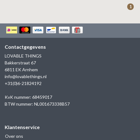
ZAG BIJOUX
1
LILLY
KAPTEN & SON
Contactgegevens
LOVABLE THINGS
Bakkerstraat 67
6811 EK Arnhem
info@lovablethings.nl
+31(0)6-21824192
KvK nummer: 68459017
BTW nummer: NL001673338B57
Klantenservice
Over ons