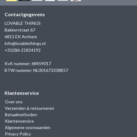
GOLD
SANJOYA
SER INTREPIDA | SS25
CADEAU MAN
BLOG
Contactgegevens
HORLOGE
GNOES
LOVABLE THINGS
CADEAUTJES TOT € 50
Bakkerstraat 67
SALE
YMALA
6811 EK Arnhem
CADEAUTJES TOT € 100
info@lovablethings.nl
REBEL & ROSE
+31(0)6-21824192
CADEAUTJES VANAF € 100
SILK | SALE
KvK nummer: 68459017
BTW nummer: NL001673338B57
JOSH
Klantenservice
KARMA
Over ons
Verzenden & retourneren
CAMPS & CAMPS
Betaalmethoden
Klantenservice
BERNICE
Algemene voorwaarden
Privacy Policy