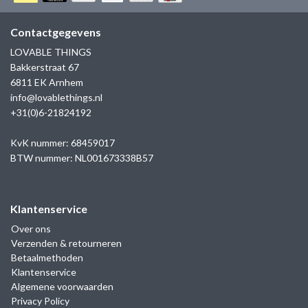
GOLD
SANJOYA
SER INTREPIDA | SS25
CADEAU MAN
BLOG
Contactgegevens
HORLOGE
GNOES
LOVABLE THINGS
CADEAUTJES TOT € 50
Bakkerstraat 67
SALE
YMALA
6811 EK Arnhem
CADEAUTJES TOT € 100
info@lovablethings.nl
REBEL & ROSE
+31(0)6-21824192
CADEAUTJES VANAF € 100
SILK | SALE
KvK nummer: 68459017
BTW nummer: NL001673338B57
JOSH
Klantenservice
KARMA
Over ons
Verzenden & retourneren
CAMPS & CAMPS
Betaalmethoden
Klantenservice
BERNICE
Algemene voorwaarden
Privacy Policy