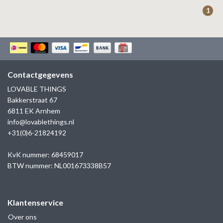
ZAG BIJOUX
1
LILLY
KAPTEN & SON
Contactgegevens
LOVABLE THINGS
Bakkerstraat 67
6811 EK Arnhem
info@lovablethings.nl
+31(0)6-21824192
KvK nummer: 68459017
BTW nummer: NL001673338B57
Klantenservice
Over ons