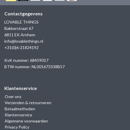
GOLD
SANJOYA
SER INTREPIDA | SS25
CADEAU MAN
BLOG
Contactgegevens
HORLOGE
GNOES
LOVABLE THINGS
CADEAUTJES TOT € 50
Bakkerstraat 67
SALE
YMALA
6811 EK Arnhem
CADEAUTJES TOT € 100
info@lovablethings.nl
REBEL & ROSE
+31(0)6-21824192
CADEAUTJES VANAF € 100
SILK | SALE
KvK nummer: 68459017
BTW nummer: NL001673338B57
JOSH
Klantenservice
KARMA
Over ons
Verzenden & retourneren
CAMPS & CAMPS
Betaalmethoden
Klantenservice
BERNICE
Algemene voorwaarden
Privacy Policy