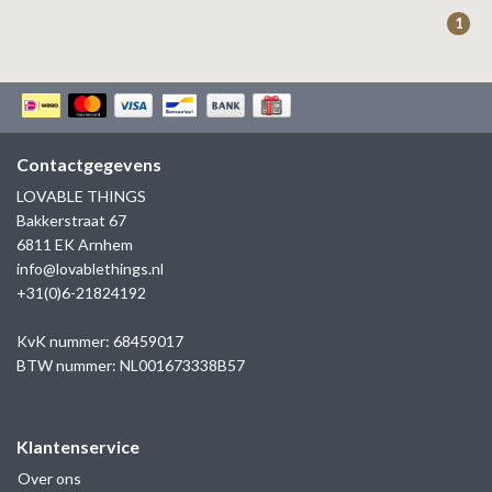
ZAG BIJOUX
1
LILLY
KAPTEN & SON
Contactgegevens
LOVABLE THINGS
Bakkerstraat 67
6811 EK Arnhem
info@lovablethings.nl
+31(0)6-21824192
KvK nummer: 68459017
BTW nummer: NL001673338B57
Klantenservice
Over ons