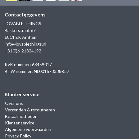
GOLD
SANJOYA
SER INTREPIDA | SS25
CADEAU MAN
BLOG
Contactgegevens
HORLOGE
GNOES
LOVABLE THINGS
CADEAUTJES TOT € 50
Bakkerstraat 67
SALE
YMALA
6811 EK Arnhem
CADEAUTJES TOT € 100
info@lovablethings.nl
REBEL & ROSE
+31(0)6-21824192
CADEAUTJES VANAF € 100
SILK | SALE
KvK nummer: 68459017
BTW nummer: NL001673338B57
JOSH
Klantenservice
KARMA
Over ons
Verzenden & retourneren
CAMPS & CAMPS
Betaalmethoden
Klantenservice
BERNICE
Algemene voorwaarden
Privacy Policy