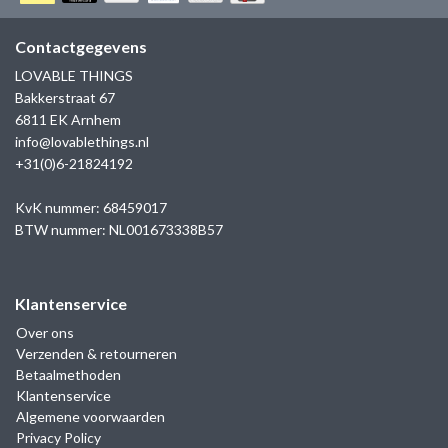
GOLD
SANJOYA
SER INTREPIDA | SS25
CADEAU MAN
BLOG
Contactgegevens
HORLOGE
GNOES
LOVABLE THINGS
CADEAUTJES TOT € 50
Bakkerstraat 67
SALE
YMALA
6811 EK Arnhem
CADEAUTJES TOT € 100
info@lovablethings.nl
REBEL & ROSE
+31(0)6-21824192
CADEAUTJES VANAF € 100
SILK | SALE
KvK nummer: 68459017
BTW nummer: NL001673338B57
JOSH
Klantenservice
KARMA
Over ons
Verzenden & retourneren
CAMPS & CAMPS
Betaalmethoden
Klantenservice
BERNICE
Algemene voorwaarden
Privacy Policy