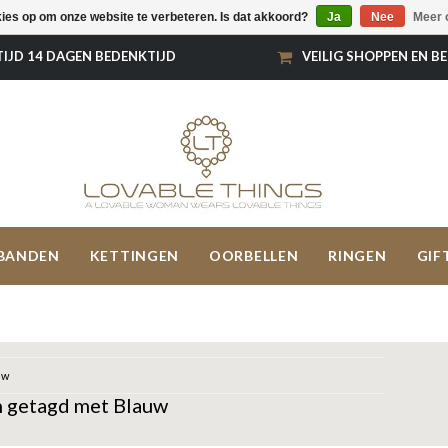
kies op om onze website te verbeteren. Is dat akkoord?
Ja
Nee
Meer 
TIJD 14 DAGEN BEDENKTIJD
VEILIG SHOPPEN EN B
BANDEN
KETTINGEN
OORBELLEN
RINGEN
GIF
uw
 getagd met Blauw