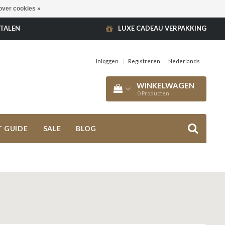
over cookies »
ETALEN
LUXE CADEAU VERPAKKING
Inloggen
|
Registreren
Nederlands
WINKELWAGEN
0
Producten
T GUIDE
SALE
BLOG