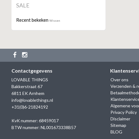
SALE
Recent bekeken
Wissen
Contactgegevens
Klantenserv
LOVABLE THINGS
Over ons
Verzenden & r
Bakkerstraat 67
Betaalmethod
6811 EK Arnhem
Klantenservic
info@lovablethings.nl
Algemene voo
+31(0)6-21824192
Privacy Policy
Disclaimer
KvK nummer: 68459017
Sitemap
BTW nummer: NL001673338B57
BLOG