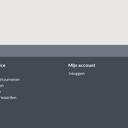
ice
Mijn account
Inloggen
etourneren
en
e
rwaarden