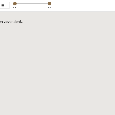
€
0
€
5
n gevonden!...