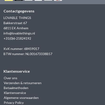
GOLD
SANJOYA
SER INTREPIDA | SS25
CADEAU MAN
BLOG
Contactgegevens
HORLOGE
GNOES
LOVABLE THINGS
CADEAUTJES TOT € 50
Bakkerstraat 67
SALE
YMALA
6811 EK Arnhem
CADEAUTJES TOT € 100
info@lovablethings.nl
REBEL & ROSE
+31(0)6-21824192
CADEAUTJES VANAF € 100
SILK | SALE
KvK nummer: 68459017
BTW nummer: NL001673338B57
JOSH
Klantenservice
KARMA
Over ons
Verzenden & retourneren
CAMPS & CAMPS
Betaalmethoden
Klantenservice
BERNICE
Algemene voorwaarden
Privacy Policy