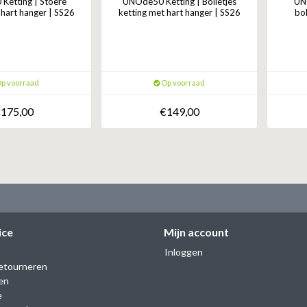
Ketting | Stoere
UNOde50 Ketting | Bolletjes
UN
 hart hanger | SS26
ketting met hart hanger | SS26
bol
p voorraad
Op voorraad
175,00
€149,00
ice
Mijn account
Inloggen
etourneren
en
e