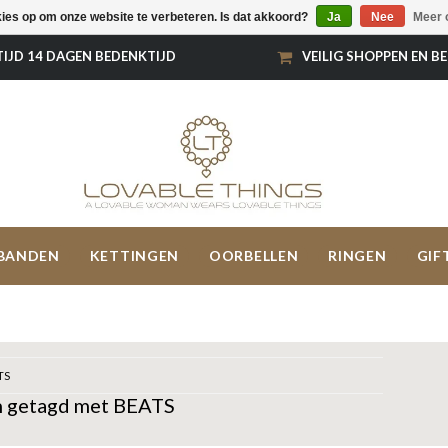
kies op om onze website te verbeteren. Is dat akkoord?
Ja
Nee
Meer 
TIJD 14 DAGEN BEDENKTIJD
VEILIG SHOPPEN EN B
BANDEN
KETTINGEN
OORBELLEN
RINGEN
GIF
TS
 getagd met BEATS