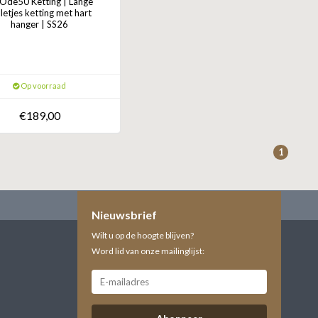
Ode50 Ketting | Lange
letjes ketting met hart
hanger | SS26
Op voorraad
€189,00
1
Nieuwsbrief
Wilt u op de hoogte blijven?
Word lid van onze mailinglijst: