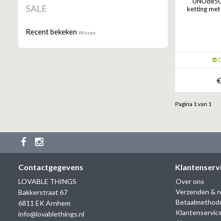
UNOde50 
SALE
ketting met
Recent bekeken
Wissen
O
€
Pagina 1 van 1
Contactgegevens
Klantenserv
LOVABLE THINGS
Over ons
Verzenden & r
Bakkerstraat 67
Betaalmethod
6811 EK Arnhem
Klantenservic
info@lovablethings.nl