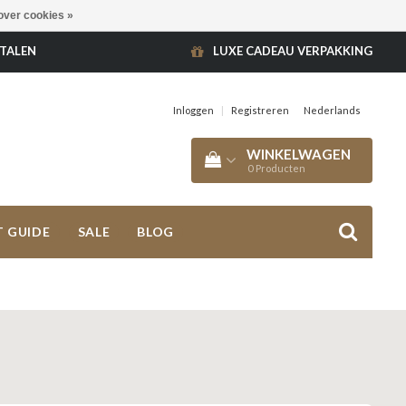
over cookies »
ETALEN
LUXE CADEAU VERPAKKING
Inloggen
|
Registreren
Nederlands
WINKELWAGEN
0
Producten
T GUIDE
SALE
BLOG