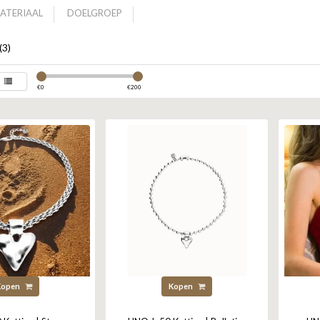
ATERIAAL
DOELGROEP
(3)
€
0
€
200
Kopen
Kopen