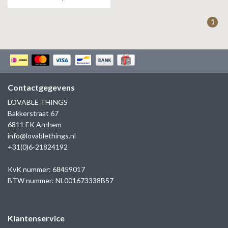
ZAG BIJOUX
1
LILLY
KAPTEN & SON
Contactgegevens
LOVABLE THINGS
Bakkerstraat 67
6811 EK Arnhem
info@lovablethings.nl
+31(0)6-21824192
KvK nummer: 68459017
BTW nummer: NL001673338B57
Klantenservice