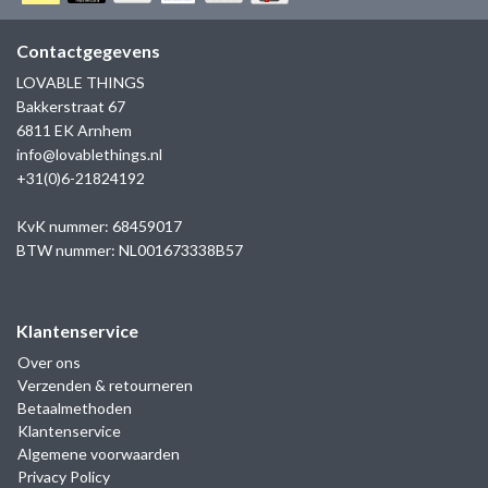
GOLD
SANJOYA
SER INTREPIDA | SS25
CADEAU MAN
BLOG
Contactgegevens
HORLOGE
GNOES
LOVABLE THINGS
CADEAUTJES TOT € 50
Bakkerstraat 67
SALE
YMALA
6811 EK Arnhem
CADEAUTJES TOT € 100
info@lovablethings.nl
REBEL & ROSE
+31(0)6-21824192
CADEAUTJES VANAF € 100
SILK | SALE
KvK nummer: 68459017
BTW nummer: NL001673338B57
JOSH
Klantenservice
KARMA
Over ons
Verzenden & retourneren
CAMPS & CAMPS
Betaalmethoden
Klantenservice
BERNICE
Algemene voorwaarden
Privacy Policy