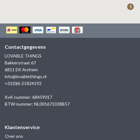
ZAG BIJOUX
1
LILLY
KAPTEN & SON
Contactgegevens
LOVABLE THINGS
Bakkerstraat 67
6811 EK Arnhem
info@lovablethings.nl
+31(0)6-21824192
KvK nummer: 68459017
BTW nummer: NL001673338B57
Klantenservice
Over ons