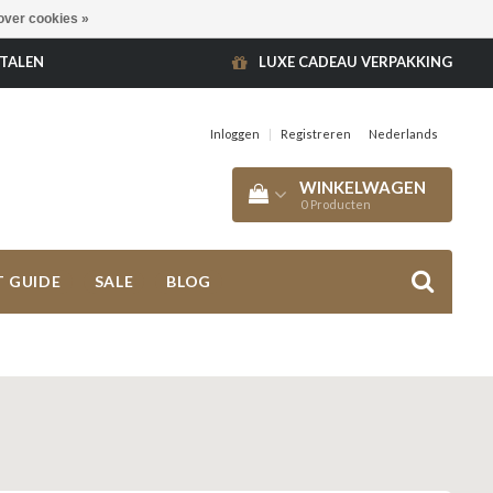
over cookies »
ETALEN
LUXE CADEAU VERPAKKING
Inloggen
|
Registreren
Nederlands
WINKELWAGEN
0
Producten
T GUIDE
SALE
BLOG