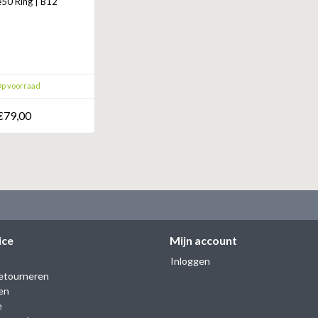
0 Ring | B12
p voorraad
€79,00
ice
Mijn account
Inloggen
etourneren
en
e