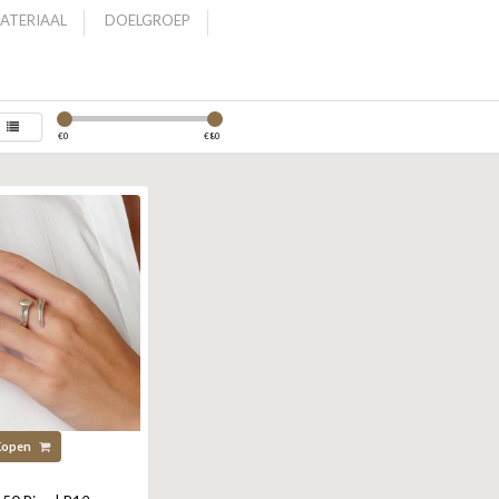
ATERIAAL
DOELGROEP
€
0
€
80
Kopen