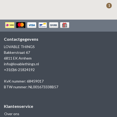
ZAG BIJOUX
1
LILLY
KAPTEN & SON
Contactgegevens
LOVABLE THINGS
Bakkerstraat 67
6811 EK Arnhem
info@lovablethings.nl
+31(0)6-21824192
KvK nummer: 68459017
BTW nummer: NL001673338B57
Klantenservice
Over ons