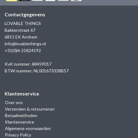
GOLD
SANJOYA
SER INTREPIDA | SS25
CADEAU MAN
BLOG
Contactgegevens
HORLOGE
GNOES
LOVABLE THINGS
CADEAUTJES TOT € 50
Bakkerstraat 67
SALE
YMALA
6811 EK Arnhem
CADEAUTJES TOT € 100
info@lovablethings.nl
REBEL & ROSE
+31(0)6-21824192
CADEAUTJES VANAF € 100
SILK | SALE
KvK nummer: 68459017
BTW nummer: NL001673338B57
JOSH
Klantenservice
KARMA
Over ons
Verzenden & retourneren
CAMPS & CAMPS
Betaalmethoden
Klantenservice
BERNICE
Algemene voorwaarden
Privacy Policy