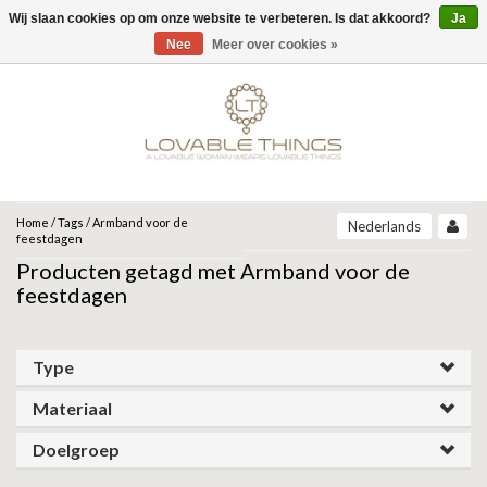
Wij slaan cookies op om onze website te verbeteren. Is dat akkoord?
Ja
Menu
Nee
Meer over cookies »
MERKEN
UNOde50
UNOde50
NEW IN
JEH JEWELS
SIERADEN
COLLECTIONS
ZINZI
ARMBANDEN
Home
/
Tags
/
Armband voor de
Nederlands
ARCADIA | SS26
feestdagen
CORE | SS26
Producten getagd met Armband voor de
ARMBAND
KETTINGEN
MIAB
GRAVITY | SS26
feestdagen
BEAT | SS26
OORBELLEN
RING
ROOTS | SS26
SPARKLING JEWELS
SER DESLUMBRANTE | FW25
Type
SER INSEPARABLE | FW25
RINGEN
OORBELLEN
ANIA HAIE
SER INVENCIBLE| FW25
Materiaal
SER MAJESTUOSA | FW25
GIFT GUIDE
KETTING
SER ORIGINAL | SS25
GATZ
Doelgroep
SER CAMALEONICA | SS25
CADEAU VROUW
SALE
SER EXPRESIVA | SS25