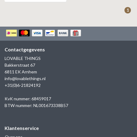
1
Contactgegevens
LOVABLE THINGS
Bakkerstraat 67
6811 EK Arnhem
info@lovablethings.nl
+31(0)6-21824192
KvK nummer: 68459017
BTW nummer: NL001673338B57
Klantenservice
Over ons