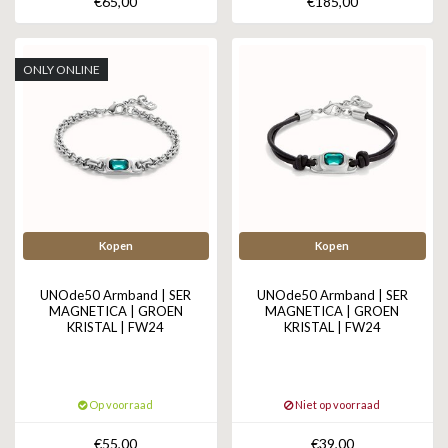
€65,00
€185,00
ZAG BIJOUX
LILLY
ONLY ONLINE
KAPTEN & SON
Kopen
Kopen
UNOde50 Armband | SER
UNOde50 Armband | SER
MAGNETICA | GROEN
MAGNETICA | GROEN
KRISTAL | FW24
KRISTAL | FW24
Op voorraad
Niet op voorraad
€55,00
€39,00