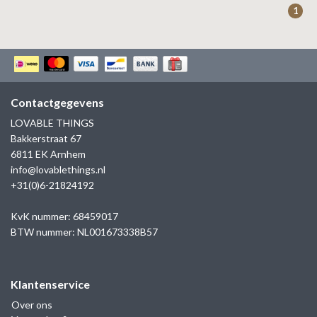
1
Contactgegevens
LOVABLE THINGS
Bakkerstraat 67
6811 EK Arnhem
info@lovablethings.nl
+31(0)6-21824192
KvK nummer: 68459017
BTW nummer: NL001673338B57
Klantenservice
Over ons