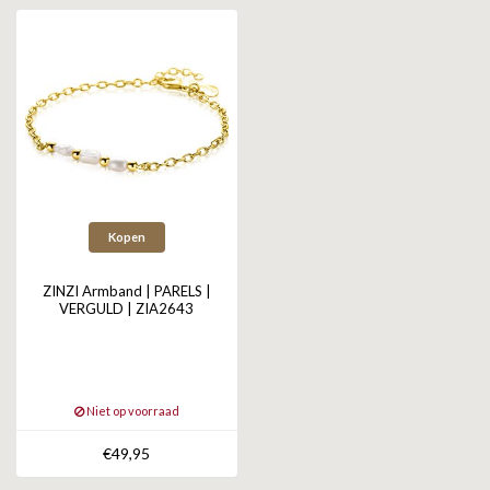
ZAG BIJOUX
LILLY
KAPTEN & SON
Kopen
ZINZI Armband | PARELS |
VERGULD | ZIA2643
Niet op voorraad
€49,95