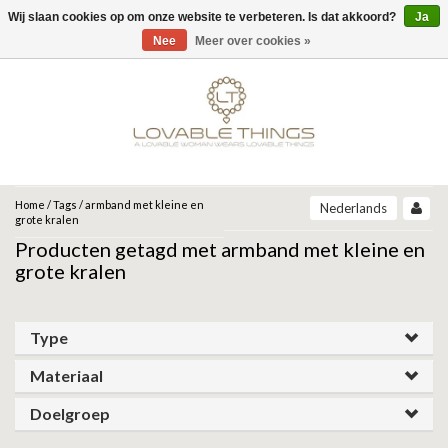
Wij slaan cookies op om onze website te verbeteren. Is dat akkoord?
Ja
Menu
Nee
Meer over cookies »
MERKEN
UNOde50
UNOde50
NEW IN
JEH JEWELS
SIERADEN
COLLECTIONS
ZINZI
ARMBANDEN
Home
/
Tags
/
armband met kleine en
Nederlands
ARCADIA | SS26
grote kralen
CORE | SS26
Producten getagd met armband met kleine en
ARMBAND
KETTINGEN
MIAB
GRAVITY | SS26
grote kralen
BEAT | SS26
OORBELLEN
RING
ROOTS | SS26
SPARKLING JEWELS
SER DESLUMBRANTE | FW25
Type
SER INSEPARABLE | FW25
RINGEN
OORBELLEN
ANIA HAIE
SER INVENCIBLE| FW25
Materiaal
SER MAJESTUOSA | FW25
GIFT GUIDE
KETTING
SER ORIGINAL | SS25
GATZ
Doelgroep
SER CAMALEONICA | SS25
CADEAU VROUW
SALE
SER EXPRESIVA | SS25