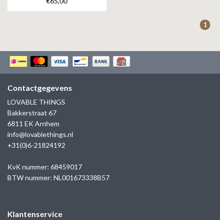
€65,00
ZAG BIJOUX
1
LILLY
KAPTEN & SON
Contactgegevens
LOVABLE THINGS
Bakkerstraat 67
6811 EK Arnhem
info@lovablethings.nl
+31(0)6-21824192
KvK nummer: 68459017
BTW nummer: NL001673338B57
Klantenservice