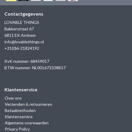
GOLD
SANJOYA
SER INTREPIDA | SS25
CADEAU MAN
BLOG
Contactgegevens
HORLOGE
GNOES
LOVABLE THINGS
CADEAUTJES TOT € 50
Bakkerstraat 67
SALE
YMALA
6811 EK Arnhem
CADEAUTJES TOT € 100
info@lovablethings.nl
REBEL & ROSE
+31(0)6-21824192
CADEAUTJES VANAF € 100
SILK | SALE
KvK nummer: 68459017
BTW nummer: NL001673338B57
JOSH
Klantenservice
KARMA
Over ons
Verzenden & retourneren
CAMPS & CAMPS
Betaalmethoden
Klantenservice
BERNICE
Algemene voorwaarden
Privacy Policy