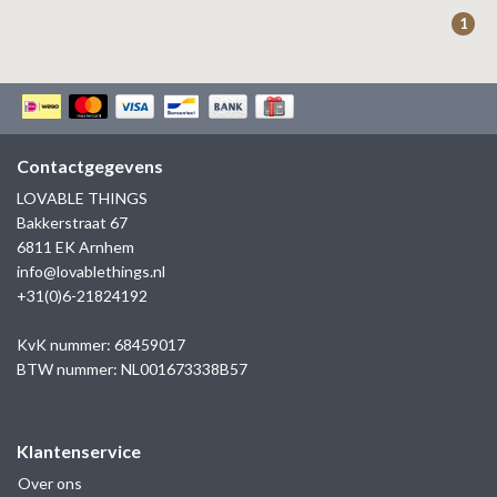
ZAG BIJOUX
1
LILLY
KAPTEN & SON
Contactgegevens
LOVABLE THINGS
Bakkerstraat 67
6811 EK Arnhem
info@lovablethings.nl
+31(0)6-21824192
KvK nummer: 68459017
BTW nummer: NL001673338B57
Klantenservice
Over ons