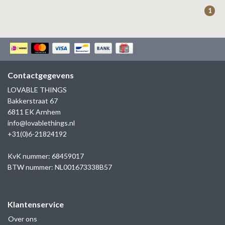
ZAG BIJOUX
1
LILLY
KAPTEN & SON
Contactgegevens
LOVABLE THINGS
Bakkerstraat 67
6811 EK Arnhem
info@lovablethings.nl
+31(0)6-21824192
KvK nummer: 68459017
BTW nummer: NL001673338B57
Klantenservice
Over ons