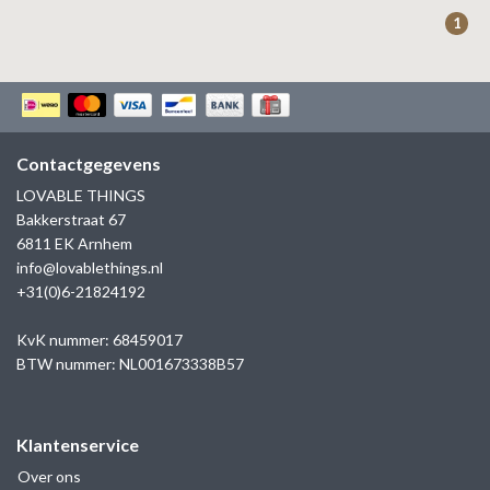
ZAG BIJOUX
1
LILLY
KAPTEN & SON
Contactgegevens
LOVABLE THINGS
Bakkerstraat 67
6811 EK Arnhem
info@lovablethings.nl
+31(0)6-21824192
KvK nummer: 68459017
BTW nummer: NL001673338B57
Klantenservice
Over ons