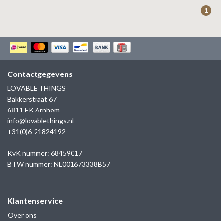
ZAG BIJOUX
1
LILLY
KAPTEN & SON
Contactgegevens
LOVABLE THINGS
Bakkerstraat 67
6811 EK Arnhem
info@lovablethings.nl
+31(0)6-21824192
KvK nummer: 68459017
BTW nummer: NL001673338B57
Klantenservice
Over ons