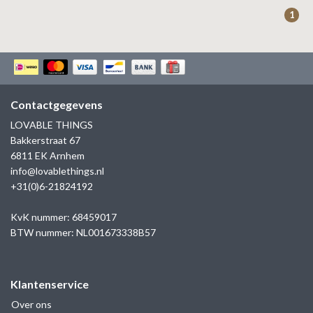
ZAG BIJOUX
1
LILLY
KAPTEN & SON
Contactgegevens
LOVABLE THINGS
Bakkerstraat 67
6811 EK Arnhem
info@lovablethings.nl
+31(0)6-21824192
KvK nummer: 68459017
BTW nummer: NL001673338B57
Klantenservice
Over ons