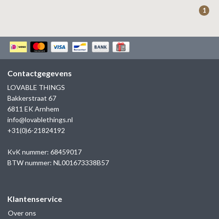
ZAG BIJOUX
1
LILLY
KAPTEN & SON
Contactgegevens
LOVABLE THINGS
Bakkerstraat 67
6811 EK Arnhem
info@lovablethings.nl
+31(0)6-21824192
KvK nummer: 68459017
BTW nummer: NL001673338B57
Klantenservice
Over ons