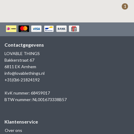
ZAG BIJOUX
1
LILLY
KAPTEN & SON
Contactgegevens
LOVABLE THINGS
Bakkerstraat 67
6811 EK Arnhem
info@lovablethings.nl
+31(0)6-21824192
KvK nummer: 68459017
BTW nummer: NL001673338B57
Klantenservice
Over ons