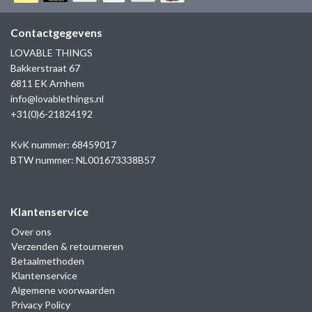
GOLD
SANJOYA
SER INTREPIDA | SS25
CADEAU MAN
BLOG
Contactgegevens
HORLOGE
GNOES
LOVABLE THINGS
CADEAUTJES TOT € 50
Bakkerstraat 67
SALE
YMALA
6811 EK Arnhem
CADEAUTJES TOT € 100
info@lovablethings.nl
REBEL & ROSE
+31(0)6-21824192
CADEAUTJES VANAF € 100
SILK | SALE
KvK nummer: 68459017
BTW nummer: NL001673338B57
JOSH
Klantenservice
KARMA
Over ons
Verzenden & retourneren
CAMPS & CAMPS
Betaalmethoden
Klantenservice
BERNICE
Algemene voorwaarden
Privacy Policy