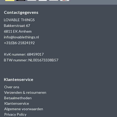
GOLD
SANJOYA
SER INTREPIDA | SS25
CADEAU MAN
BLOG
Contactgegevens
HORLOGE
GNOES
LOVABLE THINGS
CADEAUTJES TOT € 50
Bakkerstraat 67
SALE
YMALA
6811 EK Arnhem
CADEAUTJES TOT € 100
info@lovablethings.nl
REBEL & ROSE
+31(0)6-21824192
CADEAUTJES VANAF € 100
SILK | SALE
KvK nummer: 68459017
BTW nummer: NL001673338B57
JOSH
Klantenservice
KARMA
Over ons
Verzenden & retourneren
CAMPS & CAMPS
Betaalmethoden
Klantenservice
BERNICE
Algemene voorwaarden
Privacy Policy