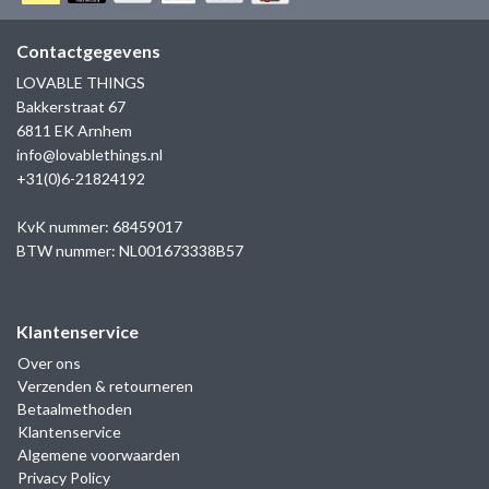
GOLD
SANJOYA
SER INTREPIDA | SS25
CADEAU MAN
BLOG
Contactgegevens
HORLOGE
GNOES
LOVABLE THINGS
CADEAUTJES TOT € 50
Bakkerstraat 67
SALE
YMALA
6811 EK Arnhem
CADEAUTJES TOT € 100
info@lovablethings.nl
REBEL & ROSE
+31(0)6-21824192
CADEAUTJES VANAF € 100
SILK | SALE
KvK nummer: 68459017
BTW nummer: NL001673338B57
JOSH
Klantenservice
KARMA
Over ons
Verzenden & retourneren
CAMPS & CAMPS
Betaalmethoden
Klantenservice
BERNICE
Algemene voorwaarden
Privacy Policy