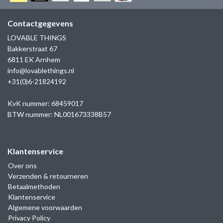
GOLD
SANJOYA
SER INTREPIDA | SS25
CADEAU MAN
BLOG
Contactgegevens
HORLOGE
GNOES
LOVABLE THINGS
CADEAUTJES TOT € 50
Bakkerstraat 67
SALE
YMALA
6811 EK Arnhem
CADEAUTJES TOT € 100
info@lovablethings.nl
REBEL & ROSE
+31(0)6-21824192
CADEAUTJES VANAF € 100
SILK | SALE
KvK nummer: 68459017
BTW nummer: NL001673338B57
JOSH
Klantenservice
KARMA
Over ons
Verzenden & retourneren
CAMPS & CAMPS
Betaalmethoden
Klantenservice
BERNICE
Algemene voorwaarden
Privacy Policy